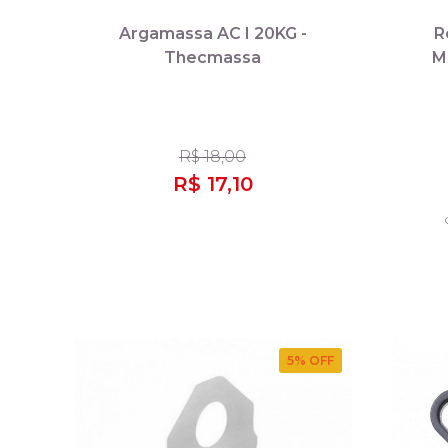
Argamassa AC I 20KG -
R
Thecmassa
M
R$ 18,00
R$ 17,10
5
% OFF