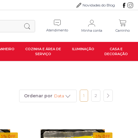
Novidades do Blog
Atendimento
Minha conta
Carrinho
ANHEIRO
COZINHA E ÁREA DE
ILUMINAÇÃO
CASA E
SERVIÇO
DECORAÇÃO
1
2
Ordenar por
Data
5
% OFF
5
% OFF