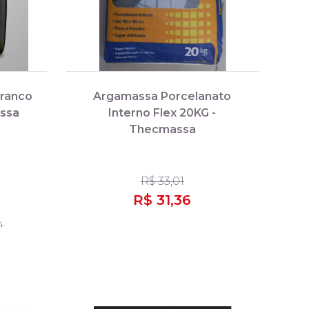
ranco
Argamassa Porcelanato
assa
Interno Flex 20KG -
Thecmassa
R$ 33,01
R$ 31,36
4