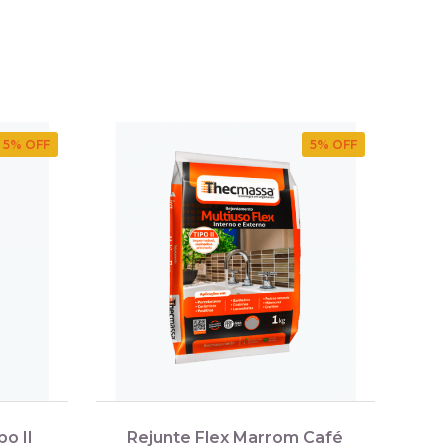
5
% OFF
5
% OFF
po II
Rejunte Flex Marrom Café