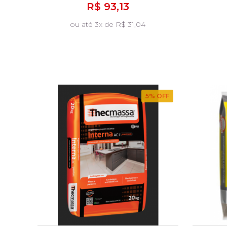
R$ 93,13
ou até 3x de R$ 31,04
5
% OFF