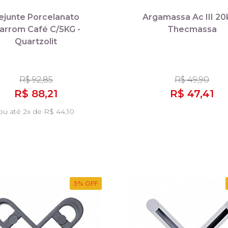
ejunte Porcelanato
Argamassa Ac III 20
arrom Café C/5KG -
Thecmassa
Quartzolit
R$ 92,85
R$ 49,90
R$ 88,21
R$ 47,41
ou até 2x de R$ 44,10
5
% OFF