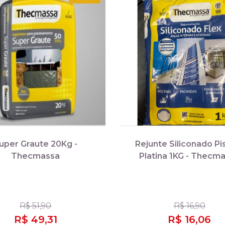
uper Graute 20Kg -
Rejunte Siliconado Pi
Thecmassa
Platina 1KG - Thecm
R$ 51,90
R$ 16,90
R$ 49,31
R$ 16,06