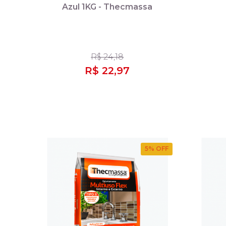
Azul 1KG - Thecmassa
R$ 24,18
R$ 22,97
5
% OFF