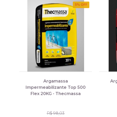
5
% OFF
Argamassa
Ar
Impermeabilizante Top 500
Flex 20KG - Thecmassa
R$ 98,03