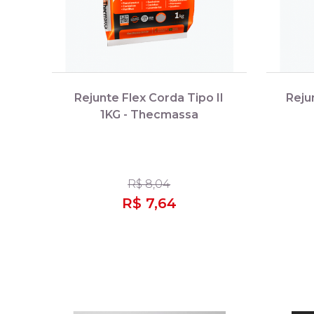
Rejunte Flex Corda Tipo II
Reju
1KG - Thecmassa
R$ 8,04
R$ 7,64