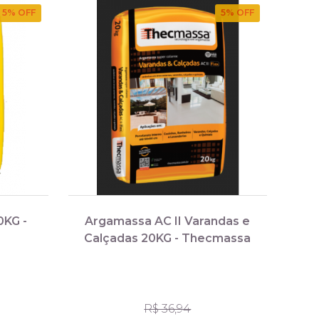
5
% OFF
5
% OFF
0KG -
Argamassa AC II Varandas e
Calçadas 20KG - Thecmassa
R$ 36,94