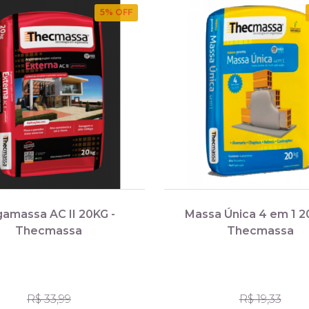
5
% OFF
gamassa AC II 20KG -
Massa Única 4 em 1 2
Thecmassa
Thecmassa
R$ 33,99
R$ 19,33