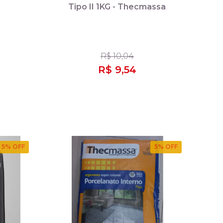
Tipo II 1KG - Thecmassa
R$ 10,04
R$ 9,54
5
% OFF
5
% OFF