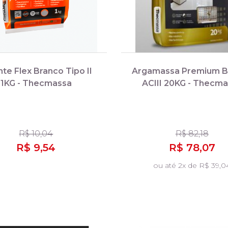
nte Flex Branco Tipo II
Argamassa Premium B
1KG - Thecmassa
ACIII 20KG - Thecm
R$ 10,04
R$ 82,18
R$ 9,54
R$ 78,07
ou até 2x de R$ 39,0