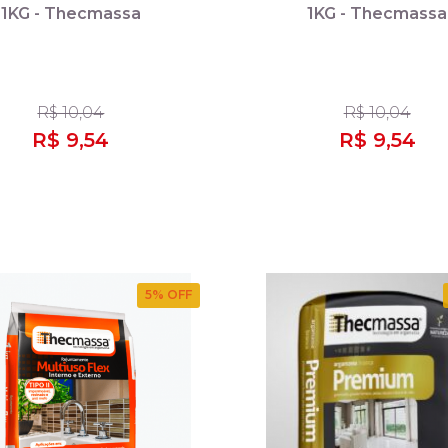
1KG - Thecmassa
1KG - Thecmassa
R$ 10,04
R$ 10,04
R$ 9,54
R$ 9,54
5
% OFF