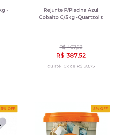
kg -
Rejunte P/Piscina Azul
Cobalto C/5kg -Quartzolit
R$ 407,92
R$ 387,52
ou até 10x de R$ 38,75
5
% OFF
5
% OFF