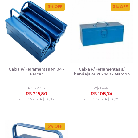
5
% OFF
5
% OFF
Caixa P/ Ferramentas Nº 04 -
Caixa P/ Ferramentas s/
Fercar
bandeja 40x16 740 - Marcon
R$ 227,16
R$ 114,46
R$ 215,80
R$ 108,74
ou até 7x de R$ 30,83
ou até 3x de R$ 36,25
5
% OFF