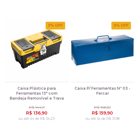
5
% OFF
5
% OFF
Caixa Plástica para
Caixa P/ Ferramentas Nº 03 -
Ferramentas 13" com
Fercar
Bandeja Removível e Trava
Metálica - Tramontina
R$ 144,11
R$ 168,32
R$ 136,90
R$ 159,90
ou até 4x de R$ 34,23
ou até 5x de R$ 31,98