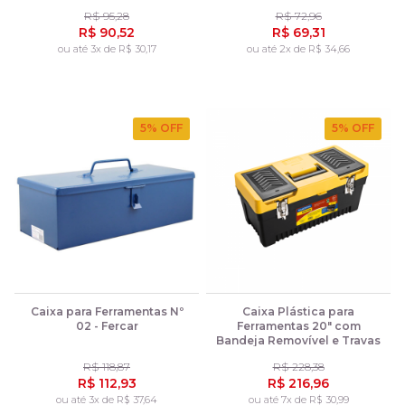
R$ 95,28
R$ 72,96
R$ 90,52
R$ 69,31
ou até 3x de R$ 30,17
ou até 2x de R$ 34,66
5
% OFF
5
% OFF
Caixa para Ferramentas Nº
Caixa Plástica para
02 - Fercar
Ferramentas 20" com
Bandeja Removível e Travas
Metálicas - Tramontina
R$ 118,87
R$ 228,38
R$ 112,93
R$ 216,96
ou até 3x de R$ 37,64
ou até 7x de R$ 30,99