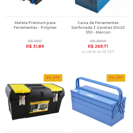
Maleta Premium para
Caixa de Ferramentas
Ferramentas - Polymer
Sanfonada 3 Gavetas 50x20
350 - Marcon
R$ 33,57
R$ 283,91
R$ 31,89
R$ 269,71
ou até 8x de R$ 33,71
5
% OFF
5
% OFF