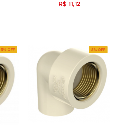
R$ 11,12
5
% OFF
5
% OFF