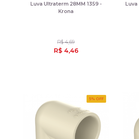
Luva Ultraterm 28MM 1359 -
Luva
Krona
R$ 4,69
R$ 4,46
5
% OFF