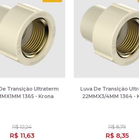
De Transição Ultraterm
Luva De Transição Ult
MX1MM 1365 - Krona
22MMX3/4MM 1364 - 
R$ 12,24
R$ 8,79
R$ 11,63
R$ 8,35