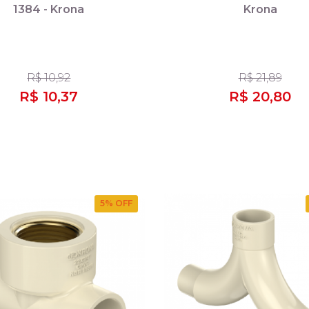
1384 - Krona
Krona
R$ 10,92
R$ 21,89
R$ 10,37
R$ 20,80
5
% OFF