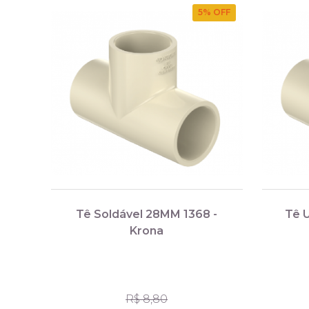
5
% OFF
Tê Soldável 28MM 1368 -
Tê 
Krona
R$ 8,80