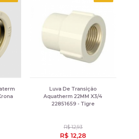
raterm
Luva De Transição
Krona
Aquatherm 22MM X3/4
22851659 - Tigre
R$ 12,93
R$ 12,28