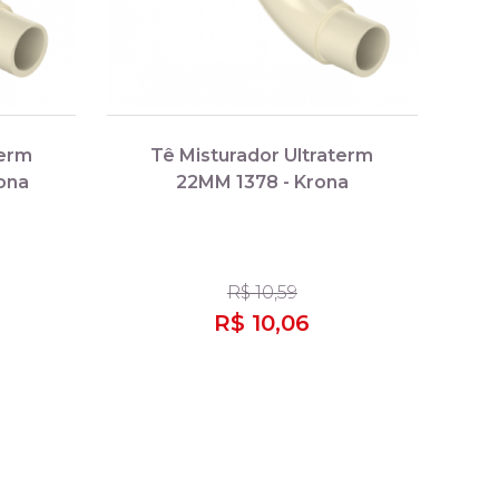
term
Tê Misturador Ultraterm
ona
22MM 1378 - Krona
R$ 10,59
R$ 10,06