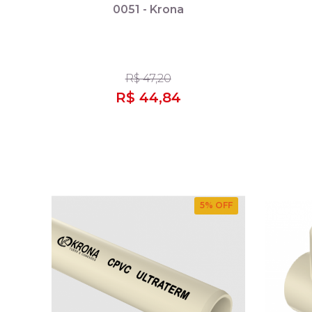
0051 - Krona
R$ 47,20
R$ 44,84
5
% OFF