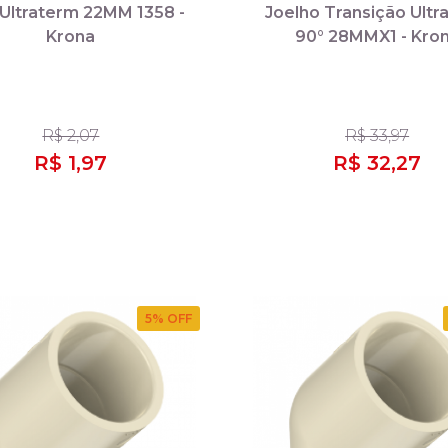
 Ultraterm 22MM 1358 -
Joelho Transição Ultr
Krona
90° 28MMX1 - Kro
R$ 2,07
R$ 33,97
R$ 1,97
R$ 32,27
5
% OFF