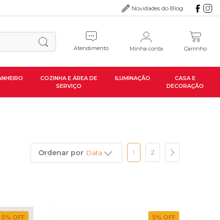
Novidades do Blog
Atendimento
Minha conta
Carrinho
ANHEIRO
COZINHA E ÁREA DE
ILUMINAÇÃO
CASA E
SERVIÇO
DECORAÇÃO
1
2
Ordenar por
Data
5
% OFF
5
% OFF