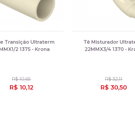
e Transição Ultraterm
Tê Misturador Ultra
MMX1/2 1375 - Krona
22MMX3/4 1370 - Kr
R$ 10,65
R$ 32,11
R$ 10,12
R$ 30,50