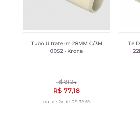
Tubo Ultraterm 28MM C/3M
Tê D
0052 - Krona
22
R$ 81,24
R$ 77,18
ou até 2x de R$ 38,59