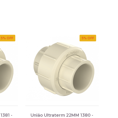
5
% OFF
5
% OFF
1381 -
União Ultraterm 22MM 1380 -