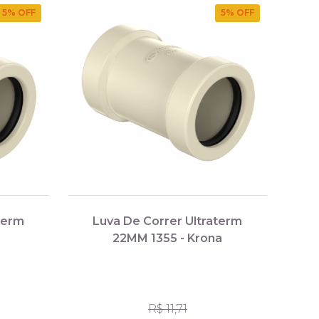
5
% OFF
5
% OFF
term
Luva De Correr Ultraterm
22MM 1355 - Krona
R$ 11,71