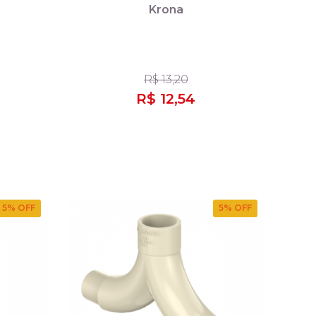
Krona
R$ 13,20
R$ 12,54
5
% OFF
5
% OFF