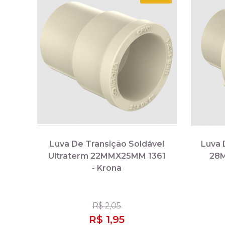
Luva De Transição Soldável
Luva 
Ultraterm 22MMX25MM 1361
28M
- Krona
R$ 2,05
R$ 1,95