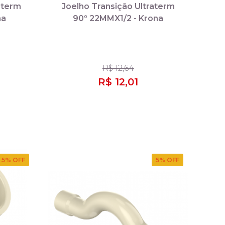
aterm
Joelho Transição Ultraterm
na
90° 22MMX1/2 - Krona
R$ 12,64
R$ 12,01
5
% OFF
5
% OFF