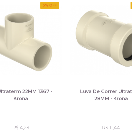
5
% OFF
Ultraterm 22MM 1367 -
Luva De Correr Ultra
Krona
28MM - Krona
R$ 4,23
R$ 11,44