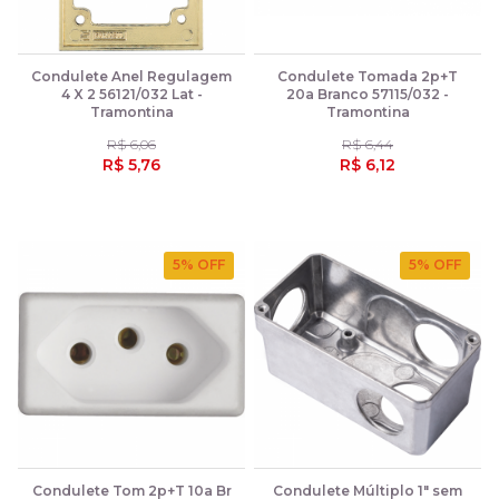
Condulete Anel Regulagem
Condulete Tomada 2p+T
4 X 2 56121/032 Lat -
20a Branco 57115/032 -
Tramontina
Tramontina
R$ 6,06
R$ 6,44
R$ 5,76
R$ 6,12
5
% OFF
5
% OFF
Condulete Tom 2p+T 10a Br
Condulete Múltiplo 1" sem