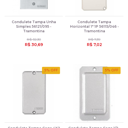
Condulete Tampa Unha
Condulete Tampa
Simples 56121/095 -
Horizontal 1" 1P 56115/046 -
Tramontina
Tramontina
R$ 32,30
R$ 7,39
R$ 30,69
R$ 7,02
5
% OFF
5
% OFF