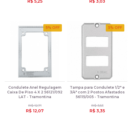
R$ 5,25
R$ 3,03
5
% OFF
5
% OFF
Condulete Anel Regulagem
Tampa para Condulete 1/2" e
Caixa De Piso 4 X 2 56121/092
3/4" com 2 Postos Afastados
LAT - Tramontina
56115/005 - Tramontina
R$ 12,71
R$ 3,53
R$ 12,07
R$ 3,35