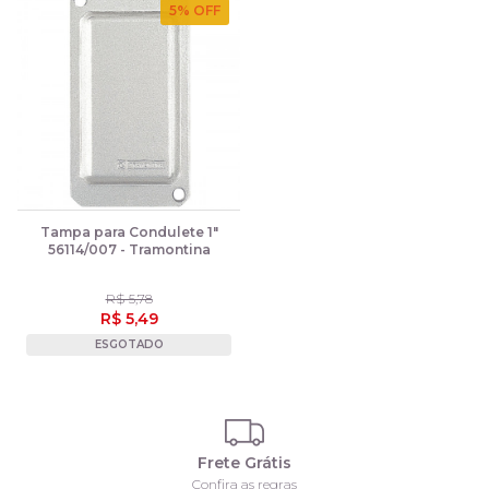
5
% OFF
Tampa para Condulete 1"
56114/007 - Tramontina
R$ 5,78
R$ 5,49
ESGOTADO
Frete Grátis
Confira as regras