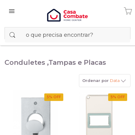
Conduletes ,Tampas e Placas
Ordenar por
Data
5
% OFF
5
% OFF