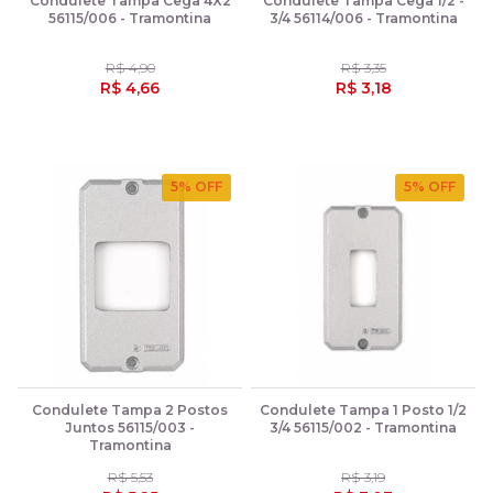
Condulete Tampa Cega 4X2
Condulete Tampa Cega 1/2 -
56115/006 - Tramontina
3/4 56114/006 - Tramontina
R$ 4,90
R$ 3,35
R$ 4,66
R$ 3,18
5
% OFF
5
% OFF
Condulete Tampa 2 Postos
Condulete Tampa 1 Posto 1/2
Juntos 56115/003 -
3/4 56115/002 - Tramontina
Tramontina
R$ 5,53
R$ 3,19