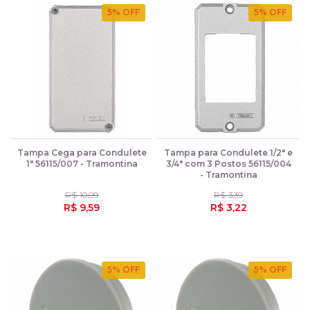
5
% OFF
5
% OFF
Tampa Cega para Condulete
Tampa para Condulete 1/2" e
1" 56115/007 - Tramontina
3/4" com 3 Postos 56115/004
- Tramontina
R$ 10,09
R$ 3,39
R$ 9,59
R$ 3,22
5
% OFF
5
% OFF