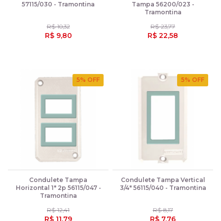
57115/030 - Tramontina
Tampa 56200/023 -
Tramontina
R$ 10,32
R$ 23,77
R$ 9,80
R$ 22,58
5
% OFF
5
% OFF
Condulete Tampa
Condulete Tampa Vertical
Horizontal 1" 2p 56115/047 -
3/4" 56115/040 - Tramontina
Tramontina
R$ 12,41
R$ 8,17
R$ 11,79
R$ 7,76