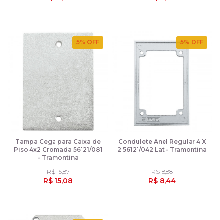
5
% OFF
5
% OFF
Tampa Cega para Caixa de
Condulete Anel Regular 4 X
Piso 4x2 Cromada 56121/081
2 56121/042 Lat - Tramontina
- Tramontina
R$ 15,87
R$ 8,88
R$ 15,08
R$ 8,44