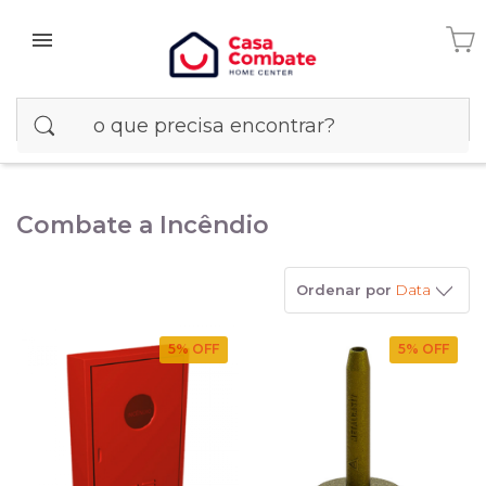
Combate a Incêndio
Ordenar por
Data
5
% OFF
5
% OFF