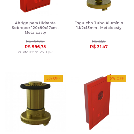
Abrigo para Hidrante
Esguicho Tubo Alumínio
Sobrepor 120x90x17cm -
1.1/2x13mm - Metalcasty
Metalcasty
R$ 1.049,21
R$ 33,13
R$ 996,75
R$ 31,47
ou até 10x de R$ 99,67
5
% OFF
5
% OFF