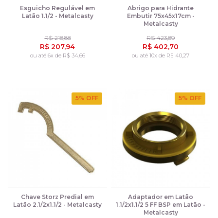
Esguicho Regulável em
Abrigo para Hidrante
Latão 1.1/2 - Metalcasty
Embutir 75x45x17cm -
Metalcasty
R$ 218,88
R$ 423,89
R$ 207,94
R$ 402,70
ou até 6x de R$ 34,66
ou até 10x de R$ 40,27
5
% OFF
5
% OFF
Chave Storz Predial em
Adaptador em Latão
Latão 2.1/2x1.1/2 - Metalcasty
1.1/2x1.1/2 5 FF BSP em Latão -
Metalcasty