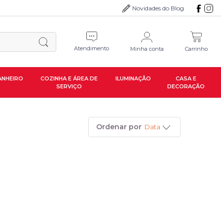
Novidades do Blog
Atendimento
Minha conta
Carrinho
ANHEIRO
COZINHA E ÁREA DE
ILUMINAÇÃO
CASA E
SERVIÇO
DECORAÇÃO
Ordenar por
Data