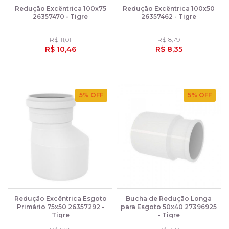
Redução Excêntrica 100x75
Redução Excêntrica 100x50
26357470 - Tigre
26357462 - Tigre
R$ 11,01
R$ 8,79
R$ 10,46
R$ 8,35
5
% OFF
5
% OFF
Redução Excêntrica Esgoto
Bucha de Redução Longa
Primário 75x50 26357292 -
para Esgoto 50x40 27396925
Tigre
- Tigre