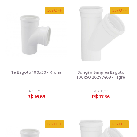
5
% OFF
5
% OFF
Tê Esgoto 100x50 - Krona
Junção Simples Esgoto
100x50 26277469 - Tigre
R$ 17,57
R$ 18,27
R$ 16,69
R$ 17,36
5
% OFF
5
% OFF