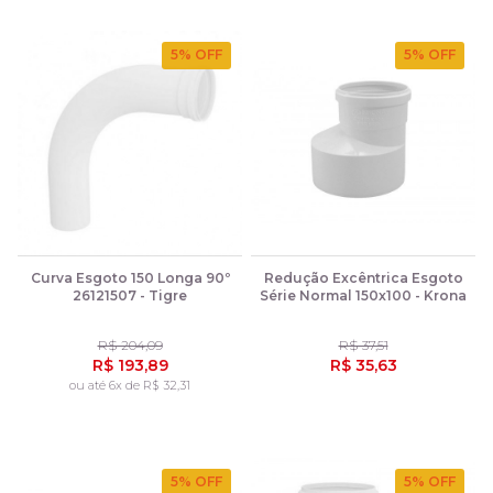
5
% OFF
5
% OFF
Curva Esgoto 150 Longa 90º
Redução Excêntrica Esgoto
26121507 - Tigre
Série Normal 150x100 - Krona
R$ 204,09
R$ 37,51
R$ 193,89
R$ 35,63
ou até 6x de R$ 32,31
5
% OFF
5
% OFF