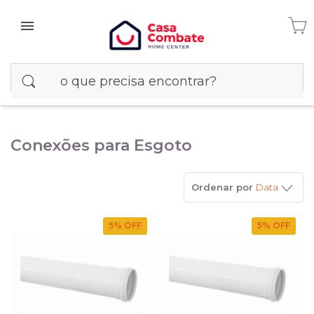
Conexões para Esgoto
Ordenar por
Data
5
% OFF
5
% OFF