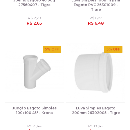
Joelho Esgoto 40 90g
Luva Simples 100mm para
27560407 - Tigre
Esgoto PVC 26301009 -
Tigre
R$ 2,79
R$ 6,82
R$ 2,65
R$ 6,48
5
% OFF
5
% OFF
Junção Esgoto Simples
Luva Simples Esgoto
100x100 45° - Krona
200mm 26302005 - Tigre
R$ 31,44
R$ 80,42