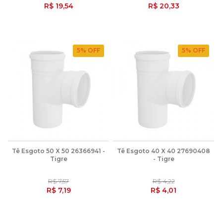
R$ 19,54
R$ 20,33
5
% OFF
5
% OFF
Tê Esgoto 50 X 50 26366941 -
Tê Esgoto 40 X 40 27690408
Tigre
- Tigre
R$ 7,57
R$ 4,22
R$ 7,19
R$ 4,01