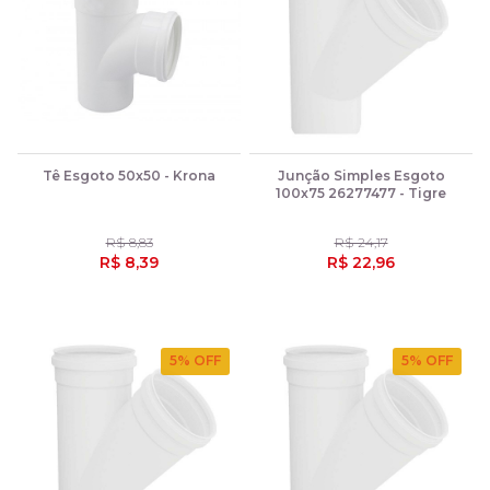
Tê Esgoto 50x50 - Krona
Junção Simples Esgoto
100x75 26277477 - Tigre
R$ 8,83
R$ 24,17
R$ 8,39
R$ 22,96
5
% OFF
5
% OFF