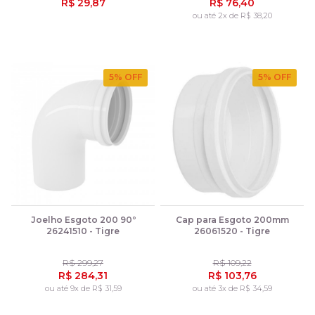
R$ 29,87
R$ 76,40
ou até 2x de R$ 38,20
5
% OFF
5
% OFF
Joelho Esgoto 200 90º
Cap para Esgoto 200mm
26241510 - Tigre
26061520 - Tigre
R$ 299,27
R$ 109,22
R$ 284,31
R$ 103,76
ou até 9x de R$ 31,59
ou até 3x de R$ 34,59