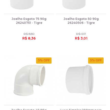
Joelho Esgoto 75 90g
Joelho Esgoto 50 90g
26240751 - Tigre
26240506 - Tigre
R$ 8,80
R$ 3,17
R$ 8,36
R$ 3,01
5
% OFF
5
% OFF