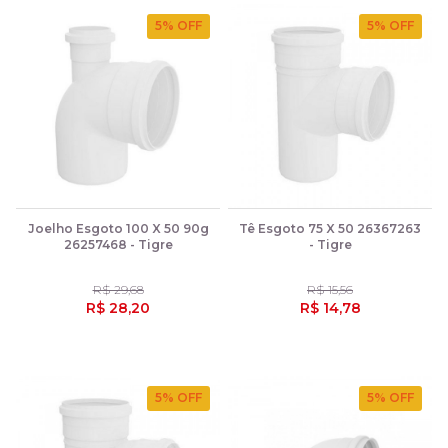
5
% OFF
5
% OFF
Joelho Esgoto 100 X 50 90g
Tê Esgoto 75 X 50 26367263
26257468 - Tigre
- Tigre
R$ 29,68
R$ 15,56
R$ 28,20
R$ 14,78
5
% OFF
5
% OFF