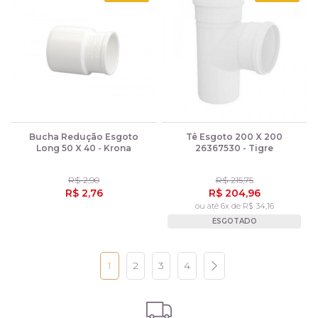
Bucha Redução Esgoto
Tê Esgoto 200 X 200
Long 50 X 40 - Krona
26367530 - Tigre
R$ 2,90
R$ 215,75
R$ 2,76
R$ 204,96
ou até 6x de R$ 34,16
ESGOTADO
1
2
3
4