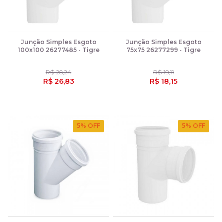
Junção Simples Esgoto
Junção Simples Esgoto
100x100 26277485 - Tigre
75x75 26277299 - Tigre
R$ 28,24
R$ 19,11
R$ 26,83
R$ 18,15
5
% OFF
5
% OFF