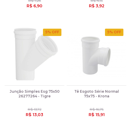
R$ 7,26
R$ 4,13
R$ 6,90
R$ 3,92
5
% OFF
5
% OFF
Junção Simples Esg 75x50
Tê Esgoto Série Normal
26277264 - Tigre
75x75 - Krona
R$ 13,72
R$ 16,75
R$ 13,03
R$ 15,91