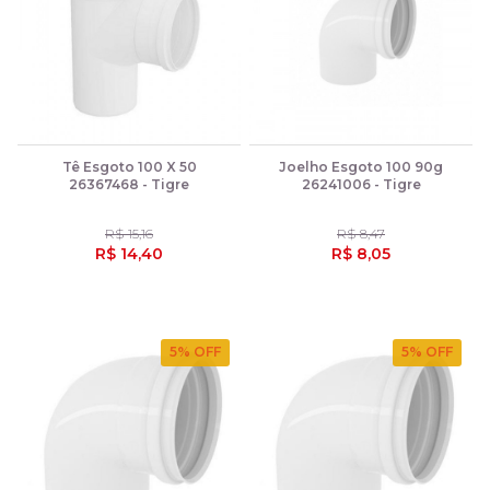
Tê Esgoto 100 X 50
Joelho Esgoto 100 90g
26367468 - Tigre
26241006 - Tigre
R$ 15,16
R$ 8,47
R$ 14,40
R$ 8,05
5
% OFF
5
% OFF