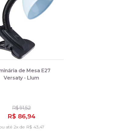
minária de Mesa E27
Versaty - Llum
R$ 91,52
R$ 86,94
ou até 2x de R$ 43,47