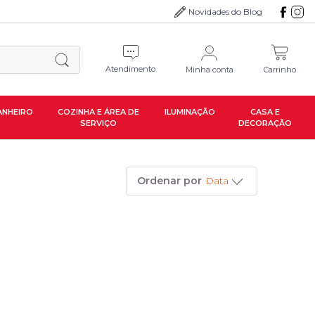
Novidades do Blog
Atendimento
Minha conta
Carrinho
ANHEIRO
COZINHA E ÁREA DE
ILUMINAÇÃO
CASA E
SERVIÇO
DECORAÇÃO
Ordenar por
Data