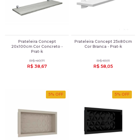
Prateleira Concept
Prateleira Concept 25x80cm
20x100cm Cor Concreto -
Cor Branca - Prat-k
Prat-k
R$ 40,71
R$ 61,11
R$ 38,67
R$ 58,05
5
% OFF
5
% OFF