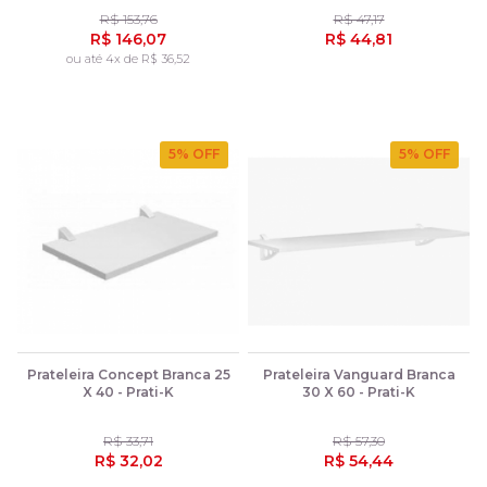
R$ 153,76
R$ 47,17
R$ 146,07
R$ 44,81
ou até 4x de R$ 36,52
5
% OFF
5
% OFF
Prateleira Concept Branca 25
Prateleira Vanguard Branca
X 40 - Prati-K
30 X 60 - Prati-K
R$ 33,71
R$ 57,30
R$ 32,02
R$ 54,44