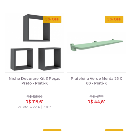
5
% OFF
5
% OFF
Nicho Decorare Kit 3 Peças
Prateleira Verde Menta 25 X
Preto - Prati-K
60 - Prati-K
R$ 125,90
R$ 47,17
R$ 119,61
R$ 44,81
ou até 3x de R$ 39,87