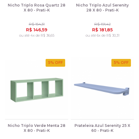
Nicho Triplo Rosa Quartz 28
Nicho Triplo Azul Serenity
X 80 - Prati-K
28 X 80 - Prati-K
R$ 154,31
R$ 191,42
R$ 146,59
R$ 181,85
ou até 4x de R$ 36,65
ou até 6x de R$ 30,31
5
% OFF
5
% OFF
Nicho Triplo Verde Menta 28
Prateleira Azul Serenity 25 X
X 80 - Prati-K
60 - Prati-K