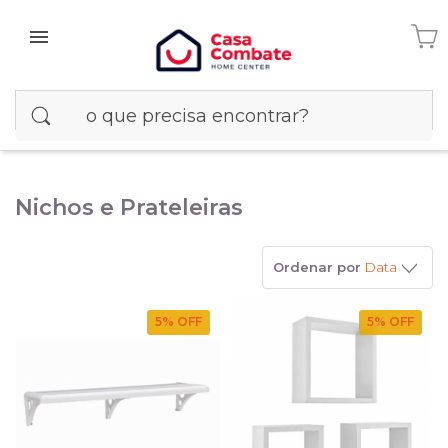
Nichos e Prateleiras
Ordenar por
Data
5
% OFF
5
% OFF