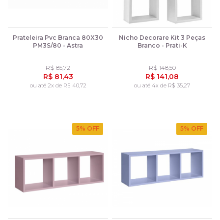
Prateleira Pvc Branca 80X30
Nicho Decorare Kit 3 Peças
PM3S/80 - Astra
Branco - Prati-K
R$ 85,72
R$ 148,50
R$ 81,43
R$ 141,08
ou até 2x de R$ 40,72
ou até 4x de R$ 35,27
5
% OFF
5
% OFF