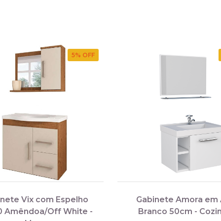
5
% OFF
nete Vix com Espelho
Gabinete Amora em
0 Amêndoa/Off White -
Branco 50cm - Cozi