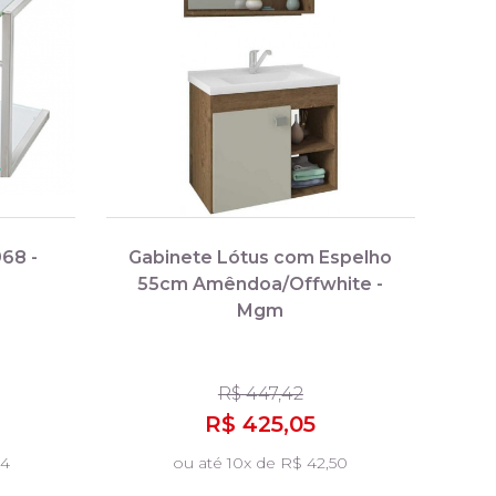
68 -
Gabinete Lótus com Espelho
55cm Amêndoa/Offwhite -
Mgm
R$ 447,42
R$ 425,05
34
ou até 10x de R$ 42,50