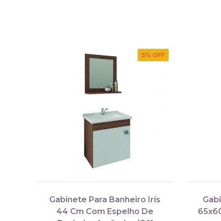
5
% OFF
Gabinete Para Banheiro Irís
Gabi
44 Cm Com Espelho De
65x6