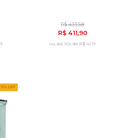
R$ 433,58
R$ 411,90
05
ou até 10x de R$ 41,19
5
% OFF