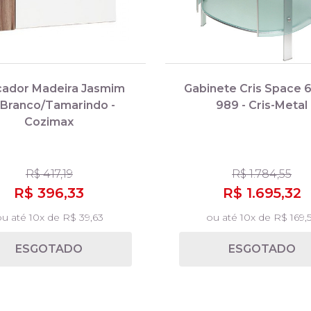
ador Madeira Jasmim
Gabinete Cris Space 
 Branco/Tamarindo -
989 - Cris-Metal
Cozimax
R$ 417,19
R$ 1.784,55
R$ 396,33
R$ 1.695,32
u até 10x de R$ 39,63
ou até 10x de R$ 169,
ESGOTADO
ESGOTADO