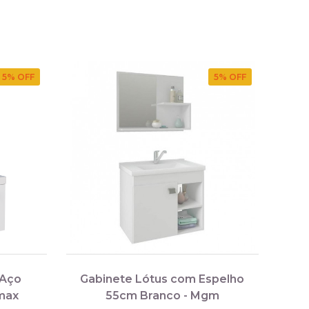
5
% OFF
5
% OFF
 Aço
Gabinete Lótus com Espelho
max
55cm Branco - Mgm