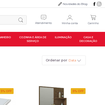
Novidades do Blog
Atendimento
Minha conta
Carrinho
ANHEIRO
COZINHA E ÁREA DE
ILUMINAÇÃO
CASA E
SERVIÇO
DECORAÇÃO
Ordenar por
Data
5
% OFF
5
% OFF