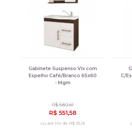
Gabinete Suspenso Vix com
G
Espelho Café/Branco 65x60
C/Es
- Mgm
R$ 580,61
R$ 551,58
ou até 10x de R$ 55,16
o