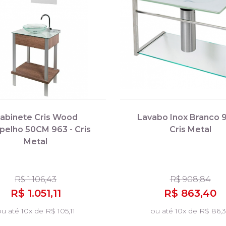
abinete Cris Wood
Lavabo Inox Branco 9
pelho 50CM 963 - Cris
Cris Metal
Metal
R$ 1.106,43
R$ 908,84
R$ 1.051,11
R$ 863,40
u até 10x de R$ 105,11
ou até 10x de R$ 86,