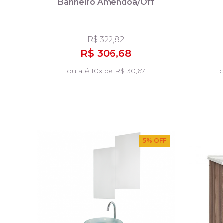
Banheiro Amêndoa/Off
White - MGM Móveis
R$ 322,82
R$ 306,68
ou até 10x de R$ 30,67
o
5
% OFF