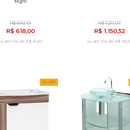
Mgm
R$ 650,53
R$ 1.211,07
R$ 618,00
R$ 1.150,52
u até 10x de R$ 61,80
ou até 10x de R$ 115,
5
% OFF