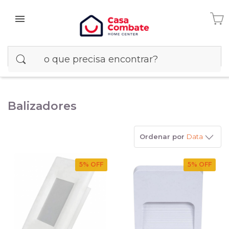
Balizadores
Ordenar por
Data
5
% OFF
5
% OFF