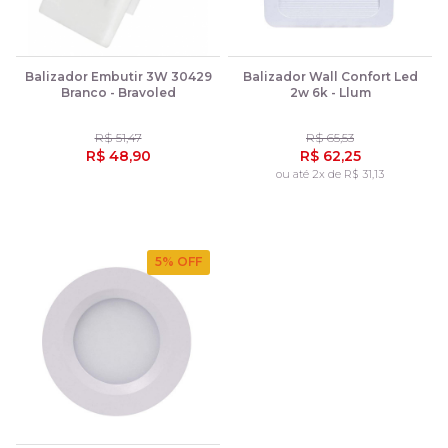
Balizador Embutir 3W 30429
Balizador Wall Confort Led
Branco - Bravoled
2w 6k - Llum
R$ 51,47
R$ 65,53
R$ 48,90
R$ 62,25
ou até 2x de R$ 31,13
5
% OFF