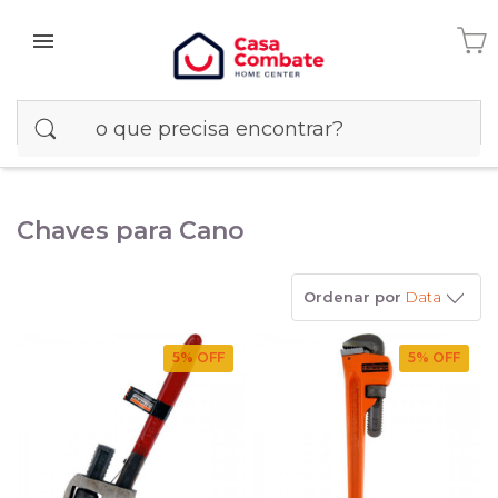
Chaves para Cano
Ordenar por
Data
5
% OFF
5
% OFF