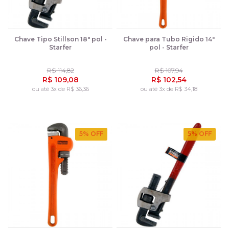
Chave Tipo Stillson 18" pol -
Chave para Tubo Rigido 14"
Starfer
pol - Starfer
R$ 114,82
R$ 107,94
R$ 109,08
R$ 102,54
ou até 3x de R$ 36,36
ou até 3x de R$ 34,18
5
% OFF
5
% OFF