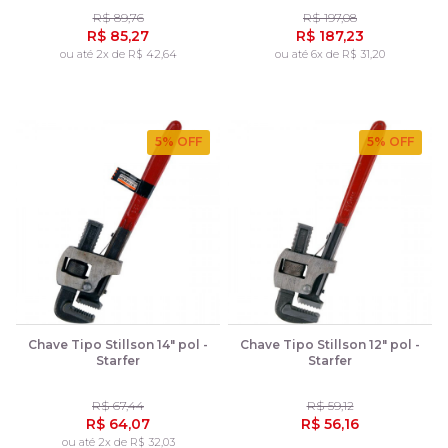
R$ 89,76
R$ 197,08
R$ 85,27
R$ 187,23
ou até 2x de R$ 42,64
ou até 6x de R$ 31,20
5
% OFF
5
% OFF
Chave Tipo Stillson 14" pol -
Chave Tipo Stillson 12" pol -
Starfer
Starfer
R$ 67,44
R$ 59,12
R$ 64,07
R$ 56,16
ou até 2x de R$ 32,03