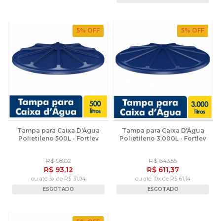
5
% OFF
5
% OFF
Tampa para Caixa D'Água
Tampa para Caixa D'Água
Polietileno 500L - Fortlev
Polietileno 3.000L - Fortlev
R$ 98,02
R$ 643,55
R$ 93,12
R$ 611,37
ou até 3x de R$ 31,04
ou até 10x de R$ 61,14
ESGOTADO
ESGOTADO