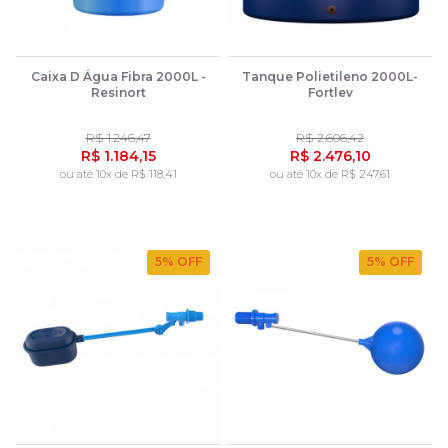
Caixa D Água Fibra 2000L -
Tanque Polietileno 2000L-
Resinort
Fortlev
R$ 1.246,47
R$ 2.606,42
R$ 1.184,15
R$ 2.476,10
ou até 10x de R$ 118,41
ou até 10x de R$ 247,61
5
% OFF
5
% OFF