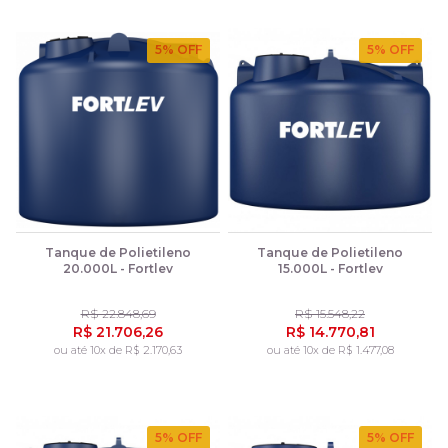
5
% OFF
5
% OFF
Tanque de Polietileno
Tanque de Polietileno
20.000L - Fortlev
15.000L - Fortlev
R$ 22.848,69
R$ 15.548,22
R$ 21.706,26
R$ 14.770,81
ou até 10x de R$ 2.170,63
ou até 10x de R$ 1.477,08
5
% OFF
5
% OFF