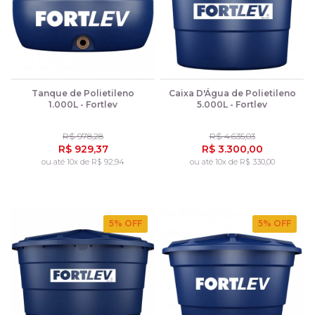
Tanque de Polietileno
Caixa D'Água de Polietileno
1.000L - Fortlev
5.000L - Fortlev
R$ 978,28
R$ 4.635,03
R$ 929,37
R$ 3.300,00
ou até 10x de R$ 92,94
ou até 10x de R$ 330,00
5
% OFF
5
% OFF