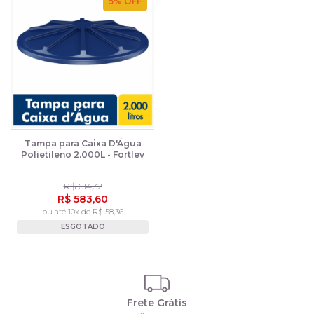
5
% OFF
Tampa para Caixa D'Água
Polietileno 2.000L - Fortlev
R$ 614,32
R$ 583,60
ou até 10x de R$ 58,36
ESGOTADO
Frete Grátis