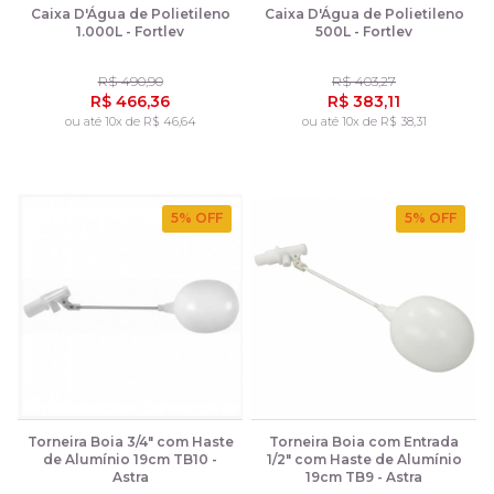
Caixa D'Água de Polietileno
Caixa D'Água de Polietileno
1.000L - Fortlev
500L - Fortlev
R$ 490,90
R$ 403,27
R$ 466,36
R$ 383,11
ou até 10x de R$ 46,64
ou até 10x de R$ 38,31
5
% OFF
5
% OFF
Torneira Boia 3/4" com Haste
Torneira Boia com Entrada
de Alumínio 19cm TB10 -
1/2" com Haste de Alumínio
Astra
19cm TB9 - Astra