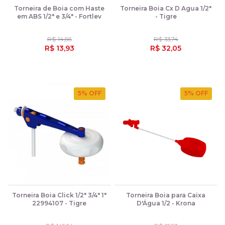
Torneira de Boia com Haste
Torneira Boia Cx D Agua 1/2"
em ABS 1/2" e 3/4" - Fortlev
- Tigre
R$ 14,66
R$ 33,74
R$ 13,93
R$ 32,05
5
% OFF
5
% OFF
Torneira Boia Click 1/2" 3/4" 1"
Torneira Boia para Caixa
22994107 - Tigre
D'Água 1/2 - Krona