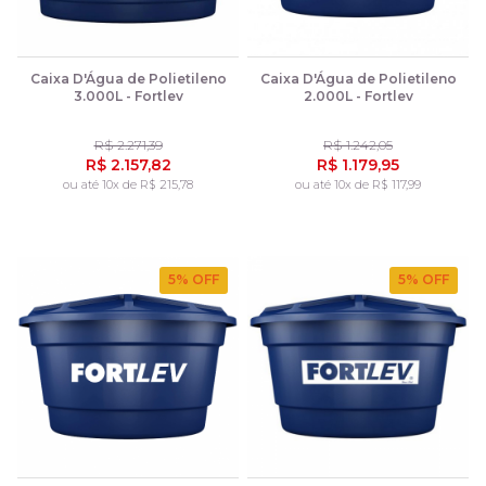
Caixa D'Água de Polietileno
Caixa D'Água de Polietileno
3.000L - Fortlev
2.000L - Fortlev
R$ 2.271,39
R$ 1.242,05
R$ 2.157,82
R$ 1.179,95
ou até 10x de R$ 215,78
ou até 10x de R$ 117,99
5
% OFF
5
% OFF