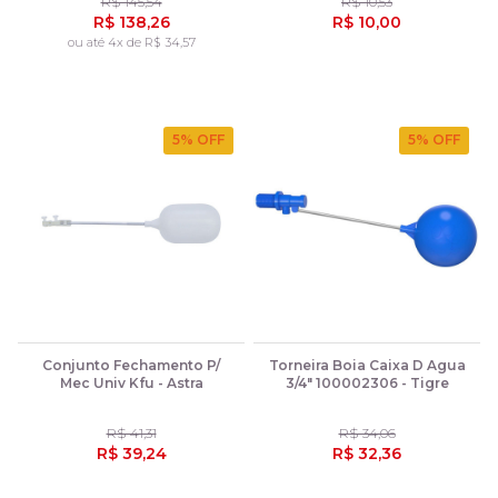
R$ 145,54
R$ 10,53
R$ 138,26
R$ 10,00
ou até 4x de R$ 34,57
5
% OFF
5
% OFF
Conjunto Fechamento P/
Torneira Boia Caixa D Agua
Mec Univ Kfu - Astra
3/4" 100002306 - Tigre
R$ 41,31
R$ 34,06
R$ 39,24
R$ 32,36