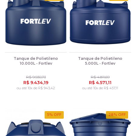
Tanque de Polietileno
Tanque de Polietileno
10.000L - Fortlev
5.000L - Fortlev
R$ 9.930,73
R$ 4.811,69
R$ 9.434,19
R$ 4.571,11
ou até 10x de R$ 943,42
ou até 10x de R$ 457,11
5
% OFF
28
% OFF