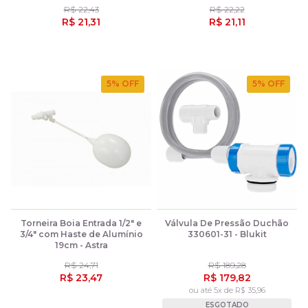
R$ 22,43
R$ 22,22
R$ 21,31
R$ 21,11
5
% OFF
5
% OFF
Torneira Boia Entrada 1/2" e
Válvula De Pressão Duchão
3/4" com Haste de Alumínio
330601-31 - Blukit
19cm - Astra
R$ 24,71
R$ 189,28
R$ 23,47
R$ 179,82
ou até 5x de R$ 35,96
ESGOTADO